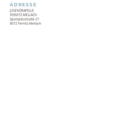
ADRESSE
JUGENDKAPELLE
FERNITZ-MELLACH
Sportplatzstraße 27
8072 Fernitz-Mellach
VORSTAND
Obmann: Manfred Hiebaum
Kapellmeister: MSDir. Mag. Wilhelm Berghold
© 2025 Jugendkapelle Fernitz-
Mellach | Made with Love
sa-
fran.com
Impressum
Datenschutz